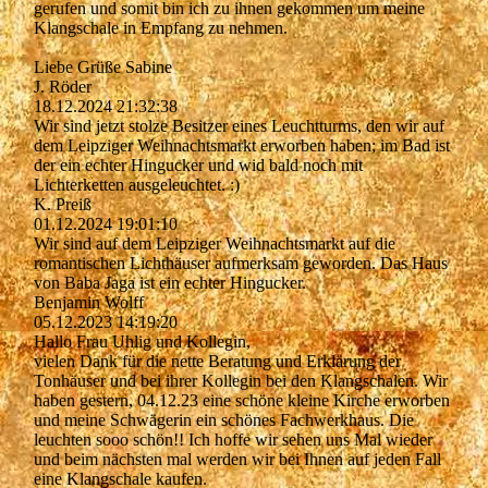
gerufen und somit bin ich zu ihnen gekommen um meine
Klangschale in Empfang zu nehmen.
Liebe Grüße Sabine
J. Röder
18.12.2024
21:32:38
Wir sind jetzt stolze Besitzer eines Leuchtturms, den wir auf
dem Leipziger Weihnachtsmarkt erworben haben; im Bad ist
der ein echter Hingucker und wid bald noch mit
Lichterketten ausgeleuchtet. :)
K. Preiß
01.12.2024
19:01:10
Wir sind auf dem Leipziger Weihnachtsmarkt auf die
romantischen Lichthäuser aufmerksam geworden. Das Haus
von Baba Jaga ist ein echter Hingucker.
Benjamin Wolff
05.12.2023
14:19:20
Hallo Frau Uhlig und Kollegin,
vielen Dank für die nette Beratung und Erklärung der
Tonhäuser und bei ihrer Kollegin bei den Klangschalen. Wir
haben gestern, 04.12.23 eine schöne kleine Kirche erworben
und meine Schwägerin ein schönes Fachwerkhaus. Die
leuchten sooo schön!! Ich hoffe wir sehen uns Mal wieder
und beim nächsten mal werden wir bei Ihnen auf jeden Fall
eine Klangschale kaufen.