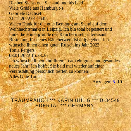
Bleiben Sie so wie Sie sind und bis bald!
Viele Grüße aus Hamburg :-)
Gabriele Dachsel
31.12.2022
01:26:05
Vielen Dank für die gute Beratung am Stand auf dem
Weihnachtsmarkt in Leipzig. Ich bin total begeistert und
finde die Hintergründe des Räuchern sehr interessant.
Bestellung für neues Räucherwerk ist aufgegeben. Ich
wünsche Ihnen einen guten Rutsch ins Jahr 2023.
Tonia Pergers
08.01.2022
15:33:26
Ich wünsche Ihnen und Ihrem Team ein gutes und gesundes
neues Jahr! Ich hoffe, Sie bald mal wieder auf einer
Veranstaltung persönlich treffen zu können!
Alles Gute Tonia
Anzeigen:
5
10
TRAUMRAUCH *** KARIN UHLIG *** D-34549
EDERTAL *** GERMANY