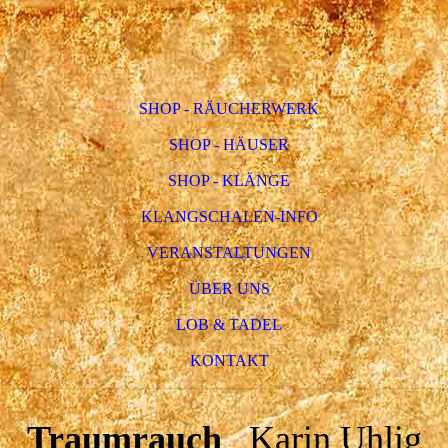
SHOP - RÄUCHERWERK
SHOP - HÄUSER
SHOP - KLÄNGE
KLANGSCHALEN-INFO
VERANSTALTUNGEN
ÜBER UNS
LOB & TADEL
KONTAKT
Traumrauch
Karin Uhlig