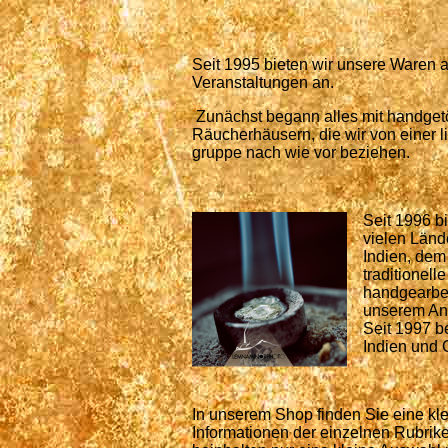
Seit 1995 bieten wir unsere Waren 
Veranstaltungen an.
Zunächst begann alles mit handget
Räucherhäusern, die wir von einer l
gruppe nach wie vor beziehen.
Seit 1996 b
vielen Länd
Indien, de
traditionell
handgearbei
unserem An
Seit 1997 b
Indien und 
In unserem Shop finden Sie eine kl
Informationen der einzelnen Rubrike