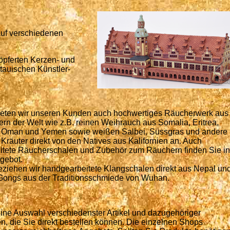
auf verschiedenen
öpferten Kerzen- und
itauischen Künstler-
ieten wir unseren Kunden auch hochwertiges Räucherwerk aus
ern der Welt wie z.B. reinen Weihrauch aus Somalia, Eritrea,
m Oman und Yemen sowie weißen Salbei, Süssgras und andere
e Kräuter direkt von den Natives aus Kalifornien an. Auch
tete Räucherschalen und Zubehör zum Räuchern finden Sie in
gebot.
eziehen wir handgearbeitete Klangschalen direkt aus Nepal un
Gongs aus der Traditionsschmiede von Wuhan.
eine Auswahl verschiedenster Artikel und dazugehöriger
n, die Sie direkt bestellen können. Die einzelnen Shops