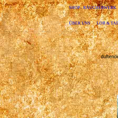
SHOP - RÄUCHERWERK
ÜBER UNS
LOB & TA
duftend