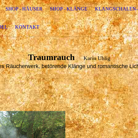
SHOP - HÄUSER
SHOP - KLÄNGE
KLANGSCHALEN-
DEL
KONTAKT
Traumrauch
Karin Uhlig
es Räucherwerk, betörende Klänge und romantische Lic