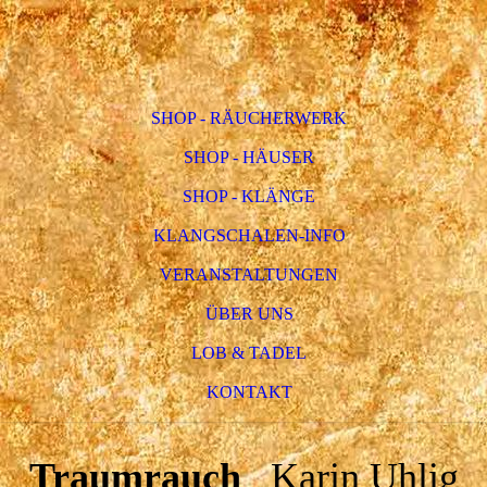
SHOP - RÄUCHERWERK
SHOP - HÄUSER
SHOP - KLÄNGE
KLANGSCHALEN-INFO
VERANSTALTUNGEN
ÜBER UNS
LOB & TADEL
KONTAKT
Traumrauch
Karin Uhlig