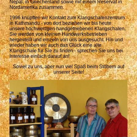
Nepal, in Griechenland sowie mit einem Reservat in
Nordamerika zusammen.
1996 knüpften wir Kontakt zum Klangschalenzentrum
in Kathmandu - von dort beziehen wir bis heute
unsere hochwertigen handgetriebenen Klangschalen.
Sie werden von kleinen Handwerksbetrieben
hergestellt und einzeln von uns ausgesucht. Hin und
wieder haben wir auch das Glück eine alte
Klangschale für Sie zu finden - sprechen Sie uns bei
Interesse einfach darauf an!
Soviel zu uns, aber nun viel Spaß beim Stöbern auf
unserer Seite!