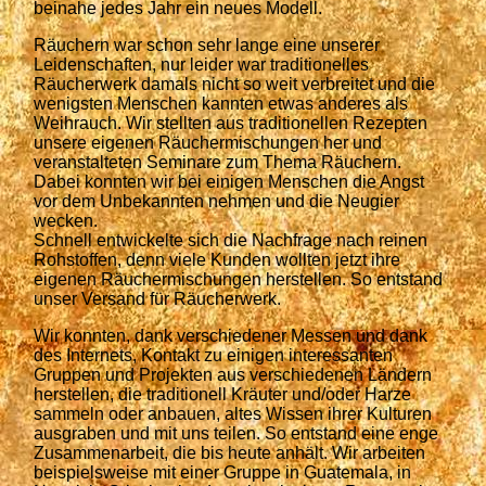
beinahe jedes Jahr ein neues Modell.
Räuchern war schon sehr lange eine unserer
Leidenschaften, nur leider war traditionelles
Räucherwerk damals nicht so weit verbreitet und die
wenigsten Menschen kannten etwas anderes als
Weihrauch.
Wir stellten aus traditionellen Rezepten
unsere eigenen Räuchermischungen her und
veranstalteten Seminare zum Thema Räuchern.
Dabei konnten wir bei einigen Menschen die Angst
vor dem Unbekannten nehmen und die Neugier
wecken.
Schnell entwickelte sich die Nachfrage nach reinen
Rohstoffen, denn viele Kunden wollten jetzt ihre
eigenen Räuchermischungen herstellen. So entstand
unser Versand für Räucherwerk.
Wir konnten, dank verschiedener Messen und dank
des Internets, Kontakt zu einigen interessanten
Gruppen und Projekten aus verschiedenen Ländern
herstellen, die traditionell Kräuter und/oder Harze
sammeln oder anbauen, altes Wissen ihrer Kulturen
ausgraben und mit uns teilen. So entstand eine enge
Zusammenarbeit, die bis heute anhält. Wir arbeiten
beispielsweise mit einer Gruppe in Guatemala, in