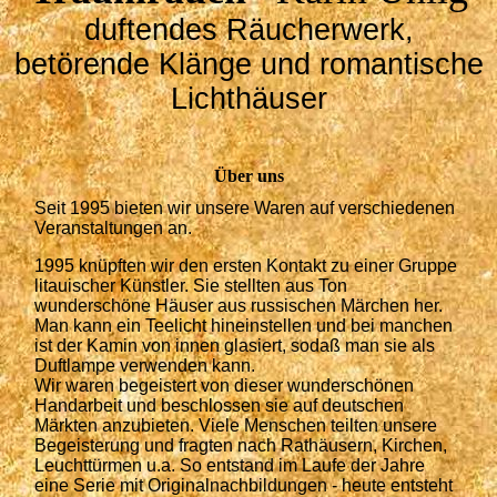
duftendes Räucherwerk,
betörende Klänge und romantische
Lichthäuser
Über uns
Seit 1995 bieten wir unsere Waren auf verschiedenen
Veranstaltungen an.
1995 knüpften wir den ersten Kontakt zu einer Gruppe
litauischer Künstler. Sie stellten aus Ton
wunderschöne Häuser aus russischen Märchen her.
Man kann ein Teelicht hineinstellen und bei manchen
ist der Kamin von innen glasiert, sodaß man sie als
Duftlampe verwenden kann.
Wir waren begeistert von dieser wunderschönen
Handarbeit und beschlossen sie auf deutschen
Märkten anzubieten. Viele Menschen teilten unsere
Begeisterung und fragten nach Rathäusern, Kirchen,
Leuchttürmen u.a. So entstand im Laufe der Jahre
eine Serie mit Originalnachbildungen - heute entsteht