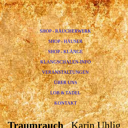
SHOP - RÄUCHERWERK
SHOP - HÄUSER
SHOP - KLÄNGE
KLANGSCHALEN-INFO
VERANSTALTUNGEN
ÜBER UNS
LOB & TADEL
KONTAKT
Traumrauch
Karin Uhlig