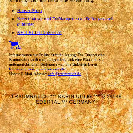
Räucherkerzen oder elektrische Beleuchtung.
Häuser-Shop
Kerzenhäuser und Duftlampen / candle houses and
oilburner
KH-LEU06 Darßer Ort
0
Informationen zur Online-Streitbeilegung: Die Europäische
Kommission stellt unter folgendem Link eine Plattform zur
außergerichtlichen Beilegung von Streitigkeiten bereit:
http://ec.europa.eu/consumers/odr/
Unsere E-Mail-Adresse:
info@traumrauch.de
TRAUMRAUCH *** KARIN UHLIG *** D-34549
EDERTAL *** GERMANY