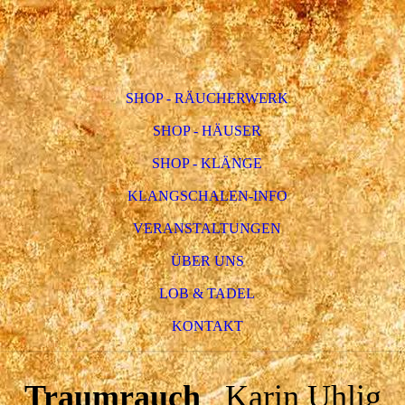
SHOP - RÄUCHERWERK
SHOP - HÄUSER
SHOP - KLÄNGE
KLANGSCHALEN-INFO
VERANSTALTUNGEN
ÜBER UNS
LOB & TADEL
KONTAKT
Traumrauch
Karin Uhlig